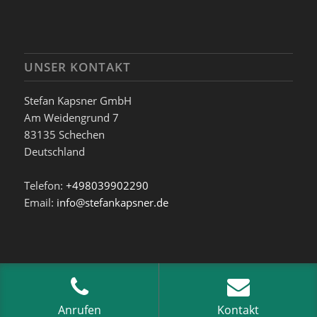
UNSER KONTAKT
Stefan Kapsner GmbH
Am Weidengrund 7
83135
Schechen
Deutschland
Telefon:
+498039902290
Email:
info@stefankapsner.de
© Copyright - Stefan Kapsner GmbH. Built with ♥ by
Internetagentur
Innovie
Anrufen
Kontakt