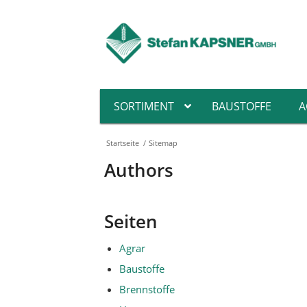
SORTIMENT
BAUSTOFFE
A
Startseite
/
Sitemap
Authors
Pin
Fa
He
Seiten
Hol
Flä
Agrar
Hei
Baustoffe
De
Brennstoffe
Abs