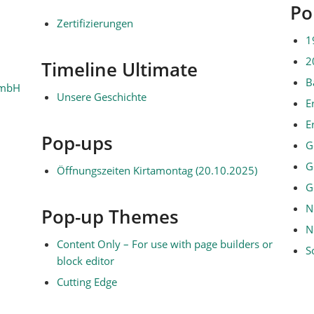
lerbügel
Po
lerset
Zertifizierungen
1
2
Timeline Ultimate
B
GmbH
Unsere Geschichte
E
E
Pop-ups
G
G
Öffnungszeiten Kirtamontag (20.10.2025)
G
N
Pop-up Themes
N
Content Only – For use with page builders or
S
block editor
Cutting Edge