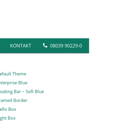
KONTAKT
08039 90229-0
efault Theme
Silikatfarben
Dispersionsfarben
nterprise Blue
Farben
loating Bar – Soft Blue
Abtönfarben
ramed Border
Fassadenfarben
ello Box
Abdeckvlies
ight Box