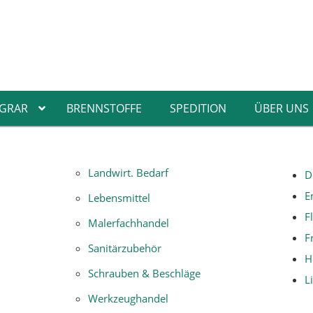
GRAR
BRENNSTOFFE
SPEDITION
ÜBER UNS
Landwirt. Bedarf
D
sel
Teleskopstiel
rbwalzen
Klebebänder
E
Lebensmittel
izkörperwalzen
Abdeckplanen
F
Malerfachhandel
zschutzstreicher
Farbwannen
F
chenstreicher
Schutzplanen
Sanitärzubehör
H
zkörperpinsel
Lacksprays
Schrauben & Beschläge
L
ckenbürsten
treifgitter
Werkzeughandel