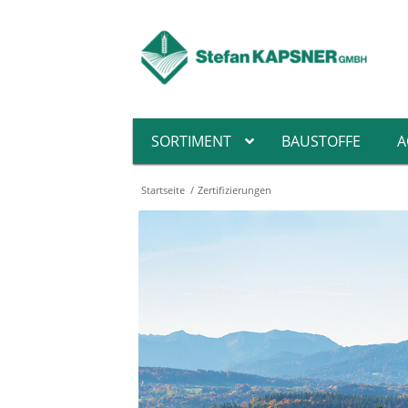
SORTIMENT
BAUSTOFFE
A
Startseite
/
Zertifizierungen
Pin
Fa
He
Hol
Flä
Hei
De
Abs