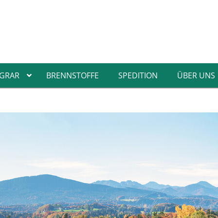
GRAR
BRENNSTOFFE
SPEDITION
ÜBER UNS
sel
Teleskopstiel
rbwalzen
Klebebänder
izkörperwalzen
Abdeckplanen
zschutzstreicher
Farbwannen
chenstreicher
Schutzplanen
zkörperpinsel
Lacksprays
ckenbürsten
treifgitter