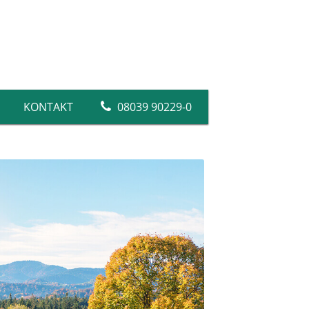
KONTAKT
08039 90229-0
Silikatfarben
Dispersionsfarben
Farben
Abtönfarben
Fassadenfarben
Abdeckvlies