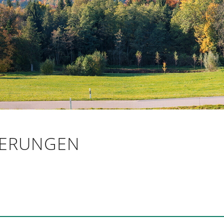
lerbügel
lerset
ZIERUNGEN