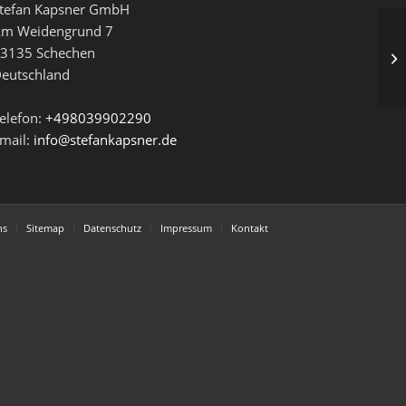
tefan Kapsner GmbH
m Weidengrund 7
3135
Schechen
20
eutschland
elefon:
+498039902290
mail:
info@stefankapsner.de
ns
Sitemap
Datenschutz
Impressum
Kontakt