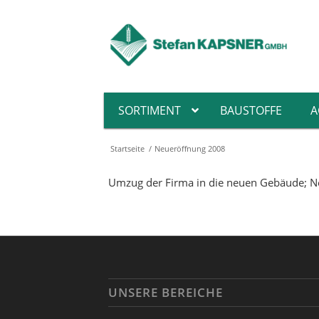
SORTIMENT
BAUSTOFFE
A
Startseite
/
Neueröffnung 2008
Pin
Umzug der Firma in die neuen Gebäude; Ne
Fa
He
Hol
Flä
Hei
De
UNSERE BEREICHE
Abs