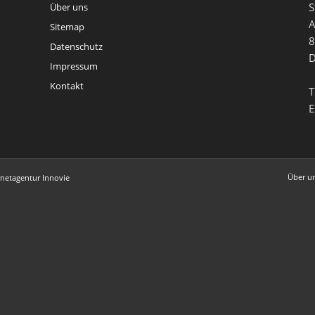
lerbügel
S
Über uns
lerset
A
Sitemap
8
Datenschutz
D
Impressum
Kontakt
T
E
Über u
rnetagentur Innovie