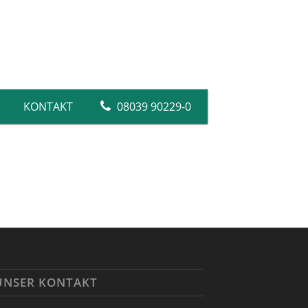
KONTAKT
08039 90229-0
Silikatfarben
Dispersionsfarben
Farben
Abtönfarben
Fassadenfarben
Abdeckvlies
UNSER KONTAKT