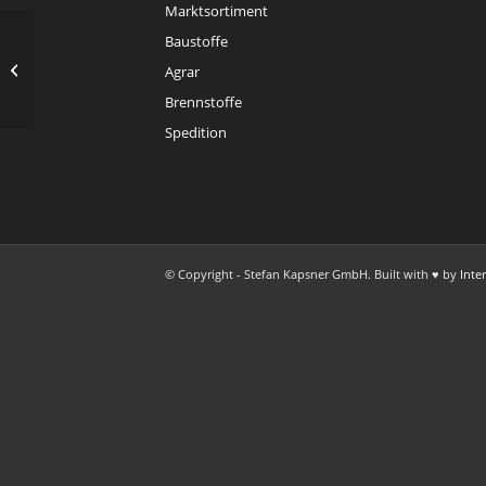
Rol
Marktsortiment
Rol
Baustoffe
Baubeginn Baustoffhalle 2003
Agrar
Brennstoffe
Spedition
© Copyright - Stefan Kapsner GmbH. Built with ♥ by
Inte